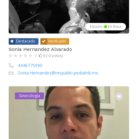
Estado:
En línea
Destacado
Verificado
Sonia Hernandez Alvarado
0 ( 0 votos)
4446775990
Sonia.Hernandez@respaldo.pediatrik.mx
Ginecología