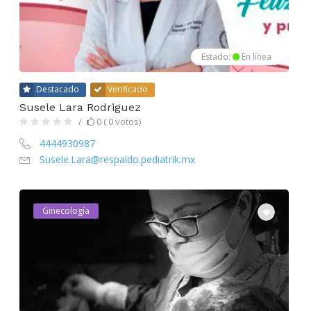
Estado:
En línea
Destacado
Verificado
Susele Lara Rodriguez
0 ( 0 votos)
4444930987
Susele.Lara@respaldo.pediatrik.mx
Ginecología