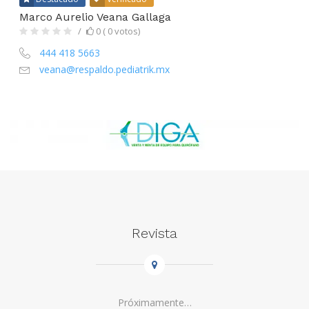
Marco Aurelio Veana Gallaga
0 ( 0 votos)
444 418 5663
veana@respaldo.pediatrik.mx
Revista
Próximamente…