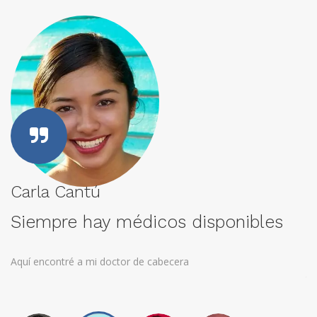
Carla Cantú
P
Siempre hay médicos disponibles
A
Aquí encontré a mi doctor de cabecera
Co
to