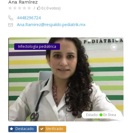
Ana Ramirez
0 ( 0 votos)
4448296724
Ana.Ramirez@respaldo.pediatrik.mx
Infectología pediátrica
Estado:
En línea
Destacado
Verificado