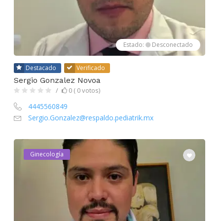
Estado:
Desconectado
Destacado
Verificado
Sergio Gonzalez Novoa
0 ( 0 votos)
4445560849
Sergio.Gonzalez@respaldo.pediatrik.mx
Ginecología