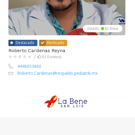
Estado:
En línea
Destacado
Verificado
Roberto Cardenas Reyna
0 ( 0 votos)
4446653660
Roberto.Cardenas@respaldo.pediatrik.mx