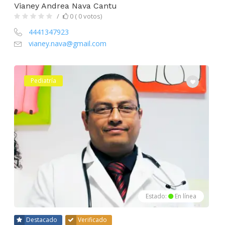
Vianey Andrea Nava Cantu
0 ( 0 votos)
4441347923
vianey.nava@gmail.com
Pediatría
Estado:
En línea
Destacado
Verificado