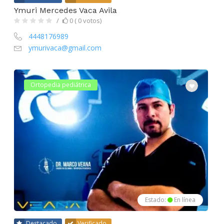
Ymuri Mercedes Vaca Avila
0 ( 0 votos)
4448176989
ymurivaca@gmail.com
Ortopedia pediátrica
Estado:
En línea
Destacado
Verificado