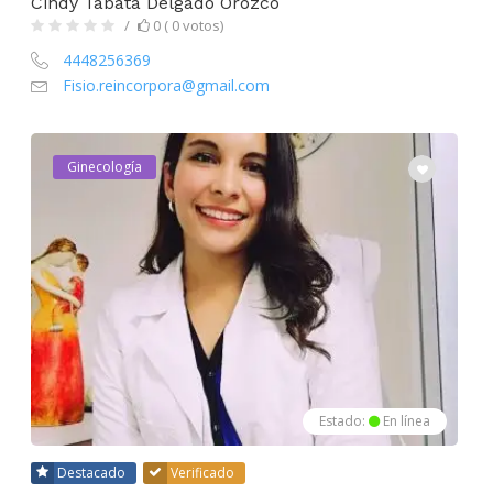
Cindy Tábata Delgado Orozco
0 ( 0 votos)
4448256369
Fisio.reincorpora@gmail.com
Ginecología
Estado:
En línea
Destacado
Verificado