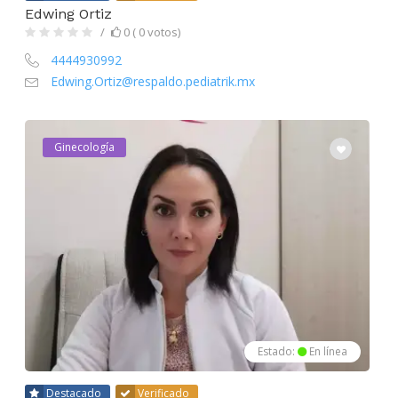
Edwing Ortiz
0 ( 0 votos)
4444930992
Edwing.Ortiz@respaldo.pediatrik.mx
Ginecología
Estado:
En línea
Destacado
Verificado