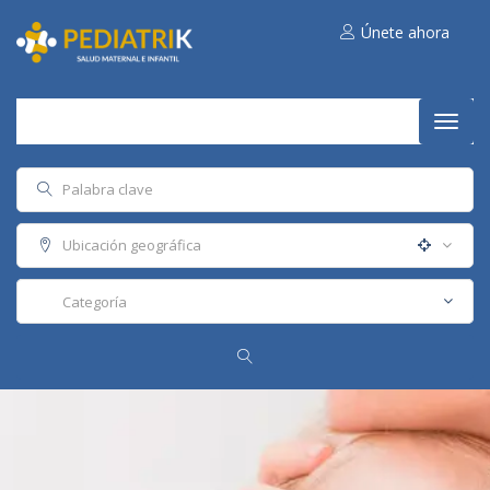
Únete ahora
Naveg
de
palan