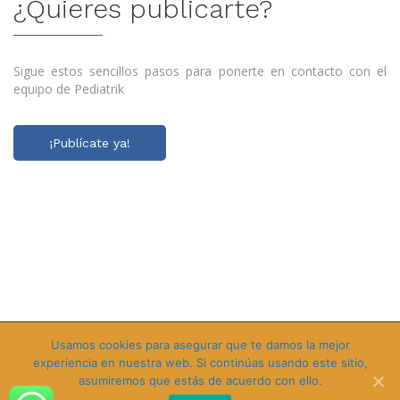
¿Quieres publicarte?
Sigue estos sencillos pasos para ponerte en contacto con el
equipo de Pediatrik
¡Publícate ya!
Copyright © 2020 Pediatrik, todos los derechos reservados |
Aviso
Usamos cookies para asegurar que te damos la mejor
experiencia en nuestra web. Si continúas usando este sitio,
de privacidad
| Sitio desarrollado por
asumiremos que estás de acuerdo con ello.