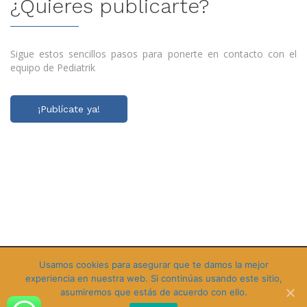
¿Quieres publicarte?
Sigue estos sencillos pasos para ponerte en contacto con el
equipo de Pediatrik
¡Publícate ya!
Copyright © 2020 Pediatrik, todos los derechos reservados |
Aviso
Usamos cookies para asegurar que te damos la mejor
experiencia en nuestra web. Si continúas usando este sitio,
de privacidad
| Sitio desarrollado por
asumiremos que estás de acuerdo con ello.