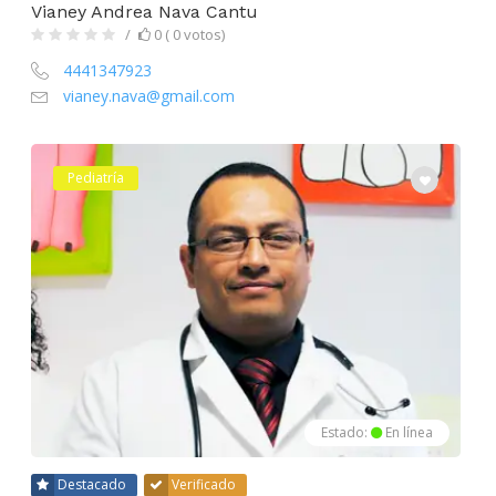
Vianey Andrea Nava Cantu
0 ( 0 votos)
4441347923
vianey.nava@gmail.com
Pediatría
Estado:
En línea
Destacado
Verificado