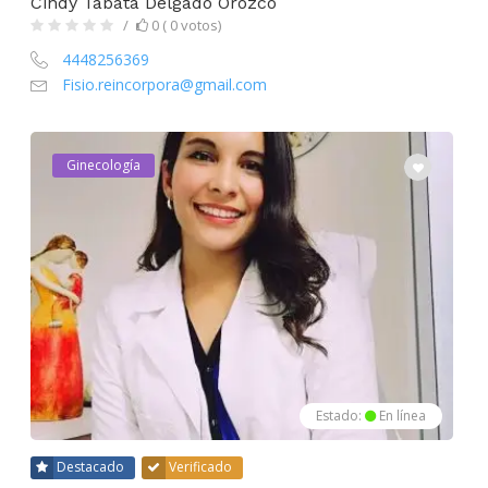
Cindy Tábata Delgado Orozco
0 ( 0 votos)
4448256369
Fisio.reincorpora@gmail.com
Ginecología
Estado:
En línea
Destacado
Verificado