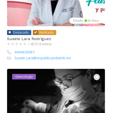
Estado:
En línea
Destacado
Verificado
Susele Lara Rodriguez
0 ( 0 votos)
4444930987
Susele.Lara@respaldo.pediatrik.mx
Ginecología