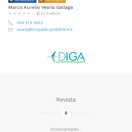
Marco Aurelio Veana Gallaga
0 ( 0 votos)
444 418 5663
veana@respaldo.pediatrik.mx
Revista
Próximamente…