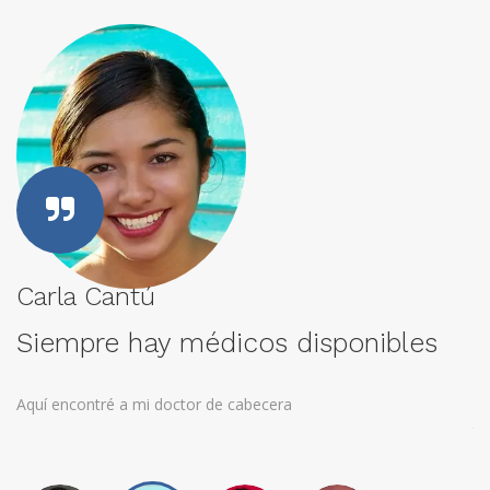
Carla Cantú
P
Siempre hay médicos disponibles
A
Aquí encontré a mi doctor de cabecera
Co
to