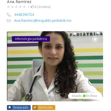
Ana Ramirez
0 ( 0 votos)
4448296724
Ana.Ramirez@respaldo.pediatrik.mx
Infectología pediátrica
Estado:
En línea
Destacado
Verificado