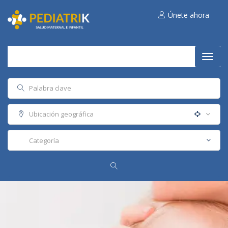
Únete ahora
Naveg
de
palan