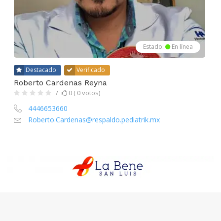
Estado:
En línea
Destacado
Verificado
Roberto Cardenas Reyna
0 ( 0 votos)
4446653660
Roberto.Cardenas@respaldo.pediatrik.mx