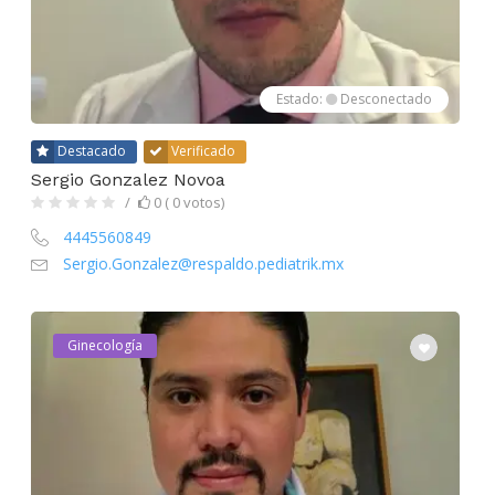
Estado:
Desconectado
Destacado
Verificado
Sergio Gonzalez Novoa
0 ( 0 votos)
4445560849
Sergio.Gonzalez@respaldo.pediatrik.mx
Ginecología