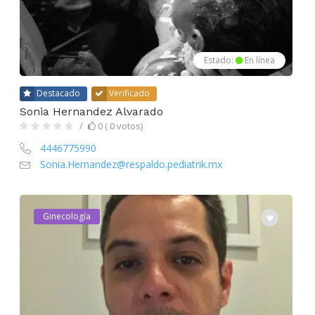
Estado:
En línea
Destacado
Verificado
Sonia Hernandez Alvarado
0 ( 0 votos)
4446775990
Sonia.Hernandez@respaldo.pediatrik.mx
Ginecología