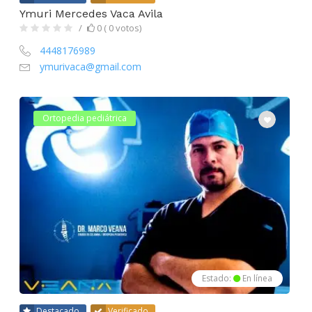
Ymuri Mercedes Vaca Avila
0 ( 0 votos)
4448176989
ymurivaca@gmail.com
Ortopedia pediátrica
Estado:
En línea
Destacado
Verificado