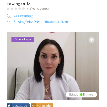
Edwing Ortiz
0 ( 0 votos)
4444930992
Edwing.Ortiz@respaldo.pediatrik.mx
Ginecología
Estado:
En línea
Destacado
Verificado